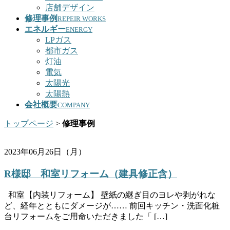
店舗デザイン
修理事例
REPEIR WORKS
エネルギー
ENERGY
LPガス
都市ガス
灯油
電気
太陽光
太陽熱
会社概要
COMPANY
トップページ
>
修理事例
2023年06月26日（月）
R様邸 和室リフォーム（建具修正含）
和室【内装リフォーム】 壁紙の継ぎ目のヨレや剥がれな
ど、経年とともにダメージが…… 前回キッチン・洗面化粧
台リフォームをご用命いただきました「 […]