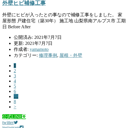
外壁ヒビ補修工事
外壁にヒビが入ったとの事なので補修工事をしました。 家
屋形態 戸建住宅（築30年） 施工地 山梨県南アルプス市 工期
日 Before After
公開済み: 2021年7月7日
更新: 2021年7月7日
作成者:
yamamoto
カテゴリー:
修理事例
,
屋根・外壁
1
2
3
4
5
6
…
8
>
公式LINE
twitter
instagram