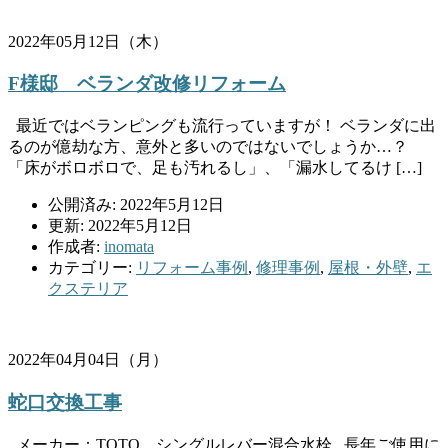
2022年05月12日（木）
F様邸 ベランダ改修リフォーム
最近ではベランピングも流行っていますが！ ベランダに出
るのが億劫な方、意外と多いのではないでしょうか…？
「床がボロボロで、足も汚れるし」、「漏水してるけ […]
公開済み: 2022年5月12日
更新: 2022年5月12日
作成者:
inomata
カテゴリー:
リフォーム事例
,
修理事例
,
屋根・外壁
,
エ
クステリア
2022年04月04日（月）
蛇口交換工事
メーカー：TOTO シングルレバー混合水栓 長年ご使用に