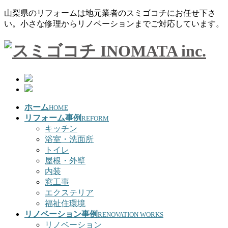
山梨県のリフォームは地元業者のスミゴコチにお任せ下さ
い。小さな修理からリノベーションまでご対応しています。
ホーム
HOME
リフォーム事例
REFORM
キッチン
浴室・洗面所
トイレ
屋根・外壁
内装
窓工事
エクステリア
福祉住環境
リノベーション事例
RENOVATION WORKS
リノベーション