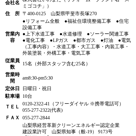
会社名
ミゴコチ」）
住 所
〒400-0125 山梨県甲斐市長塚270
●リフォーム全般 ●福祉住環境整備工事 ●住宅
設備工事
営業内
●上下水道工事 ●水道修理 ●ソーラー関連工事
容
●電化工事 ●LPガス ●都市ガス ●灯油 ●電気
（工事内容）・水道工事・大工工事・内装工事・
外装塗装・外構工事・電気工事
従業員
15名（外部スタッフ含む25名）
数
営業時
am8:30-pm5:30
間
定休日
日曜日・祝日
駐車場
10台
0120-2322-41（フリーダイヤル ※携帯電話可）
ＴＥＬ
055-277-2322(代表)
ＦＡＸ
055-277-2844
山梨県経営革新クリーンエネルギー認定企業
建設業許可 山梨県知事（般-19） 9173号