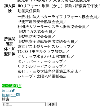
加入保
JIOリフォーム瑕疵（かし）保険 / 賠償責任保険 /
険
動産責任保険
一般社団法人ベターライフリフォーム協会会員／
甲斐市建設安全協議会会員／
社団法人ソーラーシステム振興協会会員／
山梨LPガス協会会員／
山梨県防火協会会員／
所属関
山梨県安全運転管理者協議会会員／
連団
東京ガス山梨サービスショップ／
体・加
TOTOリモデルクラブ加盟店／
盟団体
クリナップ水まわり工房加盟店／
タカラパートナーショップ／
リクシルサービスショップ／
京セラ・三菱太陽光発電施工認定店／
シャープ・太陽光発電販売店
公式LINE
twitter
instagram
検索: