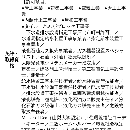
【許可項目】
●管工事業 ●建築工事業 ●電気工業 ●大工工事
業
●内装仕上工事業 ●屋根工事業
●タイル、れんがブロック工事業
上下水道排水設備指定工事店（市町村許可）／
水道局指定給水装置工事事業者／指定給水装置工
事事業者／
液化石油ガス販売事業者／ガス機器設置スペシャ
免許・
リスト／石油（灯油）販売取扱所／
取得資
太陽光発電システムメーカー指定店／
格
建築士／建築施工管理技士／第二種電気工事設備
士／測量士／
給水装置工事主任技術者／給水装置配管技能者／
下水道排水設備工事責任技術者／配水管工技能者
／排水設備工事技術者／車両系建設機械技能者／
液化販売二種免許／液化石油ガス販売主任者／液
化石油ガス設備士／液化ガス販売主任者／危険物
取扱主任者／
Master of Eco（山梨大学認定）／住環境福祉コーデ
ィネーター／二級ホームヘルパー／環境社会検定
認定者（eco検定）／太陽光発電技術認定者