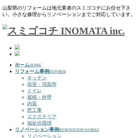
山梨県のリフォームは地元業者のスミゴコチにお任せ下さ
い。小さな修理からリノベーションまでご対応しています。
ホーム
HOME
リフォーム事例
REFORM
キッチン
浴室・洗面所
トイレ
屋根・外壁
内装
窓工事
エクステリア
福祉住環境
リノベーション事例
RENOVATION WORKS
リノベーション