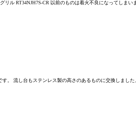
ル RT34NJH7S-CR 以前のものは着火不良になってしま
。 流し台もステンレス製の高さのあるものに交換しました。 家