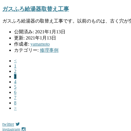
ガスふろ給湯器取替え工事
ガスふろ給湯器の取替え工事です。以前のものは、古く穴が空い
公開済み: 2021年1月13日
更新: 2021年1月13日
作成者:
yamamoto
カテゴリー:
修理事例
<
1
2
3
4
5
6
7
8
>
twitter
instagram