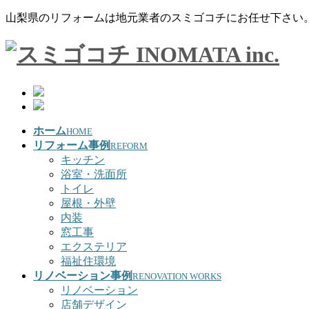
山梨県のリフォームは地元業者のスミゴコチにお任せ下さい
ホーム
HOME
リフォーム事例
REFORM
キッチン
浴室・洗面所
トイレ
屋根・外壁
内装
窓工事
エクステリア
福祉住環境
リノベーション事例
RENOVATION WORKS
リノベーション
店舗デザイン