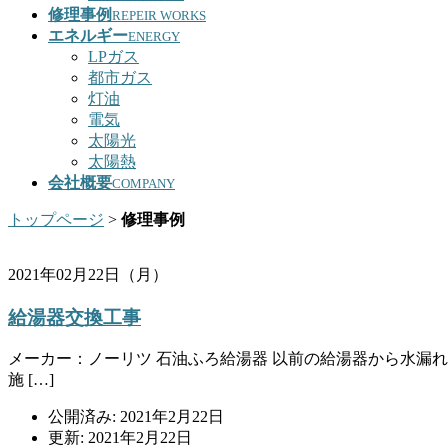
修理事例
REPEIR WORKS
エネルギー
ENERGY
LPガス
都市ガス
灯油
電気
太陽光
太陽熱
会社概要
COMPANY
トップページ
>
修理事例
2021年02月22日（月）
給湯器交換工事
メーカー：ノーリツ 石油ふろ給湯器 以前の給湯器から水漏れ
施 […]
公開済み: 2021年2月22日
更新: 2021年2月22日