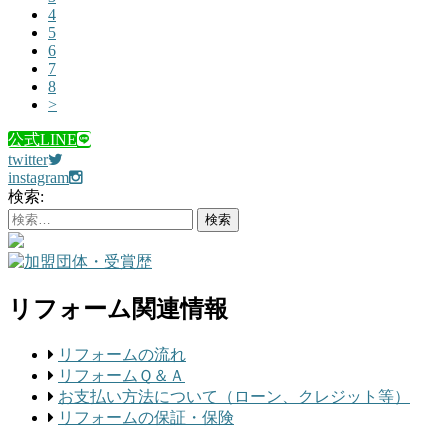
4
5
6
7
8
>
公式LINE
twitter
instagram
検索:
リフォーム関連情報
リフォームの流れ
リフォームＱ＆Ａ
お支払い方法について（ローン、クレジット等）
リフォームの保証・保険