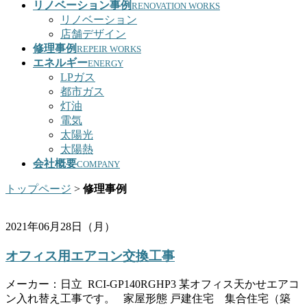
リノベーション事例
RENOVATION WORKS
リノベーション
店舗デザイン
修理事例
REPEIR WORKS
エネルギー
ENERGY
LPガス
都市ガス
灯油
電気
太陽光
太陽熱
会社概要
COMPANY
トップページ
>
修理事例
2021年06月28日（月）
オフィス用エアコン交換工事
メーカー：日立 RCI-GP140RGHP3 某オフィス天かせエアコ
ン入れ替え工事です。 家屋形態 戸建住宅 集合住宅（築