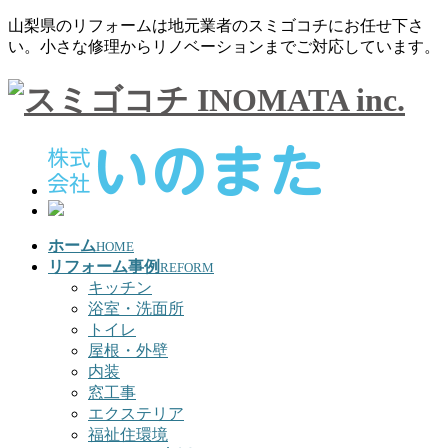
山梨県のリフォームは地元業者のスミゴコチにお任せ下さ
い。小さな修理からリノベーションまでご対応しています。
ホーム
HOME
リフォーム事例
REFORM
キッチン
浴室・洗面所
トイレ
屋根・外壁
内装
窓工事
エクステリア
福祉住環境