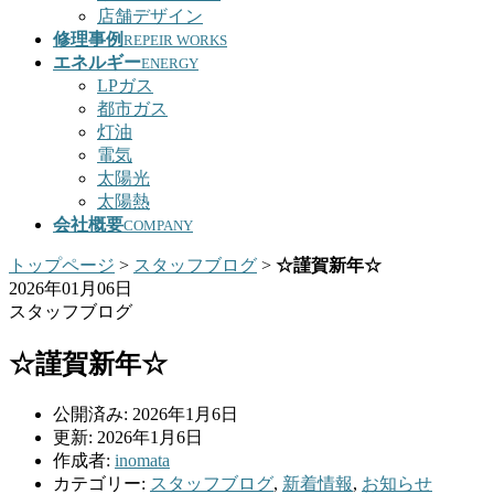
店舗デザイン
修理事例
REPEIR WORKS
エネルギー
ENERGY
LPガス
都市ガス
灯油
電気
太陽光
太陽熱
会社概要
COMPANY
トップページ
>
スタッフブログ
>
☆謹賀新年☆
2026年01月06日
スタッフブログ
☆謹賀新年☆
公開済み: 2026年1月6日
更新: 2026年1月6日
作成者:
inomata
カテゴリー:
スタッフブログ
,
新着情報
,
お知らせ