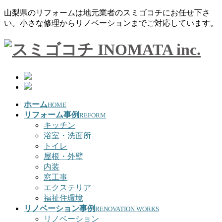
山梨県のリフォームは地元業者のスミゴコチにお任せ下さ
い。小さな修理からリノベーションまでご対応しています。
ホーム
HOME
リフォーム事例
REFORM
キッチン
浴室・洗面所
トイレ
屋根・外壁
内装
窓工事
エクステリア
福祉住環境
リノベーション事例
RENOVATION WORKS
リノベーション