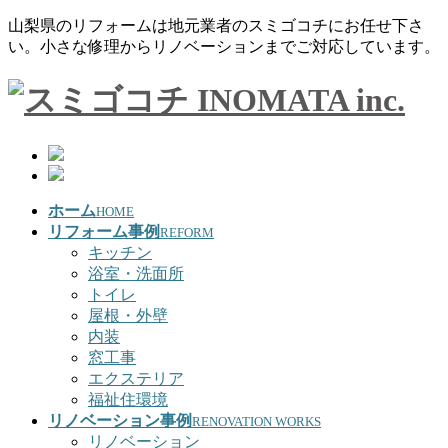
山梨県のリフォームは地元業者のスミゴコチにお任せ下さ
い。小さな修理からリノベーションまでご対応しています。
ホーム
HOME
リフォーム事例
REFORM
キッチン
浴室・洗面所
トイレ
屋根・外壁
内装
窓工事
エクステリア
福祉住環境
リノベーション事例
RENOVATION WORKS
リノベーション