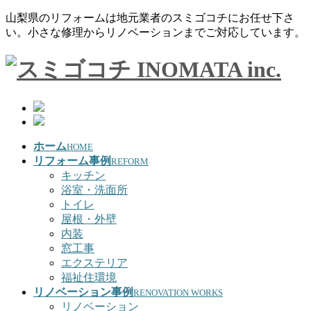
山梨県のリフォームは地元業者のスミゴコチにお任せ下さ
い。小さな修理からリノベーションまでご対応しています。
ホーム
HOME
リフォーム事例
REFORM
キッチン
浴室・洗面所
トイレ
屋根・外壁
内装
窓工事
エクステリア
福祉住環境
リノベーション事例
RENOVATION WORKS
リノベーション