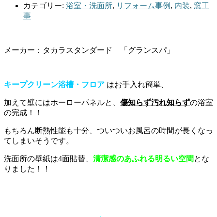
カテゴリー:
浴室・洗面所
,
リフォーム事例
,
内装
,
窓工
事
メーカー：タカラスタンダード 「グランスパ」
キープクリーン浴槽・フロア
はお手入れ簡単、
加えて壁にはホーローパネルと、
傷知らず汚れ知らず
の浴室
の完成！！
もちろん断熱性能も十分、ついついお風呂の時間が長くなっ
てしまいそうです。
洗面所の壁紙は4面貼替、
清潔感のあふれる明るい空間
とな
りました！！