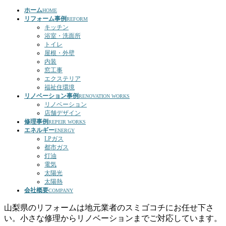
ホーム
HOME
リフォーム事例
REFORM
キッチン
浴室・洗面所
トイレ
屋根・外壁
内装
窓工事
エクステリア
福祉住環境
リノベーション事例
RENOVATION WORKS
リノベーション
店舗デザイン
修理事例
REPEIR WORKS
エネルギー
ENERGY
LPガス
都市ガス
灯油
電気
太陽光
太陽熱
会社概要
COMPANY
山梨県のリフォームは地元業者のスミゴコチにお任せ下さ
い。小さな修理からリノベーションまでご対応しています。