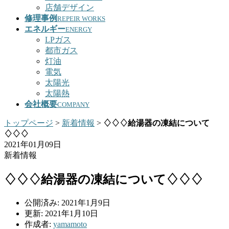
店舗デザイン
修理事例
REPEIR WORKS
エネルギー
ENERGY
LPガス
都市ガス
灯油
電気
太陽光
太陽熱
会社概要
COMPANY
トップページ
>
新着情報
>
♢♢♢給湯器の凍結について
♢♢♢
2021年01月09日
新着情報
♢♢♢給湯器の凍結について♢♢♢
公開済み: 2021年1月9日
更新: 2021年1月10日
作成者:
yamamoto