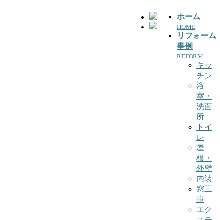
ホーム
HOME
リフォーム
事例
REFORM
キッ
チン
浴
室・
洗面
所
トイ
レ
屋
根・
外壁
内装
窓工
事
エク
ステ