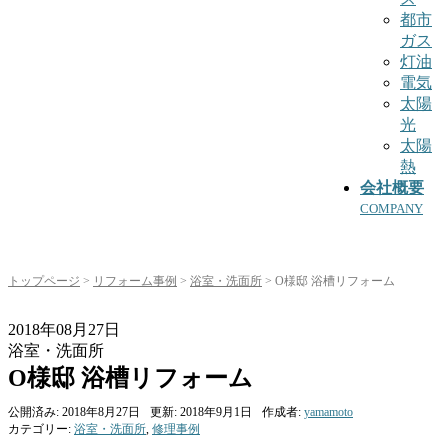
都市
ガス
灯油
電気
太陽
光
太陽
熱
会社概要
COMPANY
トップページ
>
リフォーム事例
>
浴室・洗面所
>
O様邸 浴槽リフォーム
2018年08月27日
浴室・洗面所
O様邸 浴槽リフォーム
公開済み: 2018年8月27日
更新: 2018年9月1日
作成者:
yamamoto
カテゴリー:
浴室・洗面所
,
修理事例