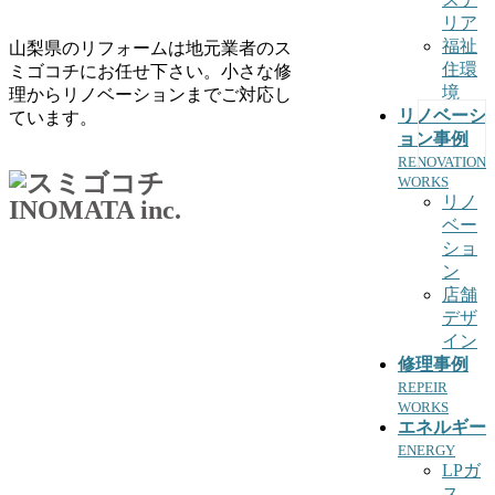
リア
福祉
山梨県のリフォームは地元業者のス
住環
ミゴコチにお任せ下さい。小さな修
境
理からリノベーションまでご対応し
リノベーシ
ています。
ョン事例
RENOVATION
WORKS
リノ
ベー
ショ
ン
店舗
デザ
イン
修理事例
REPEIR
WORKS
エネルギー
ENERGY
LPガ
ス