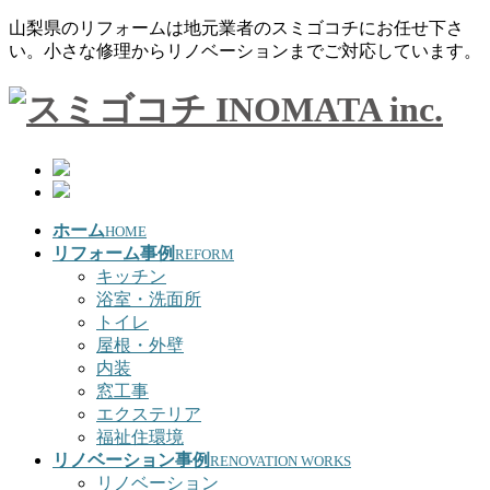
山梨県のリフォームは地元業者のスミゴコチにお任せ下さ
い。小さな修理からリノベーションまでご対応しています。
ホーム
HOME
リフォーム事例
REFORM
キッチン
浴室・洗面所
トイレ
屋根・外壁
内装
窓工事
エクステリア
福祉住環境
リノベーション事例
RENOVATION WORKS
リノベーション