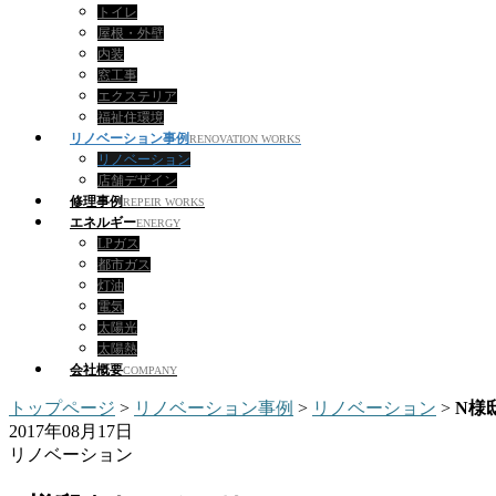
トイレ
屋根・外壁
内装
窓工事
エクステリア
福祉住環境
リノベーション事例
RENOVATION WORKS
リノベーション
店舗デザイン
修理事例
REPEIR WORKS
エネルギー
ENERGY
LPガス
都市ガス
灯油
電気
太陽光
太陽熱
会社概要
COMPANY
トップページ
>
リノベーション事例
>
リノベーション
>
N様
2017年08月17日
リノベーション