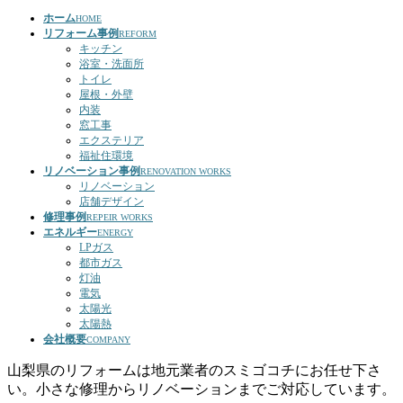
ホーム
HOME
リフォーム事例
REFORM
キッチン
浴室・洗面所
トイレ
屋根・外壁
内装
窓工事
エクステリア
福祉住環境
リノベーション事例
RENOVATION WORKS
リノベーション
店舗デザイン
修理事例
REPEIR WORKS
エネルギー
ENERGY
LPガス
都市ガス
灯油
電気
太陽光
太陽熱
会社概要
COMPANY
山梨県のリフォームは地元業者のスミゴコチにお任せ下さ
い。小さな修理からリノベーションまでご対応しています。