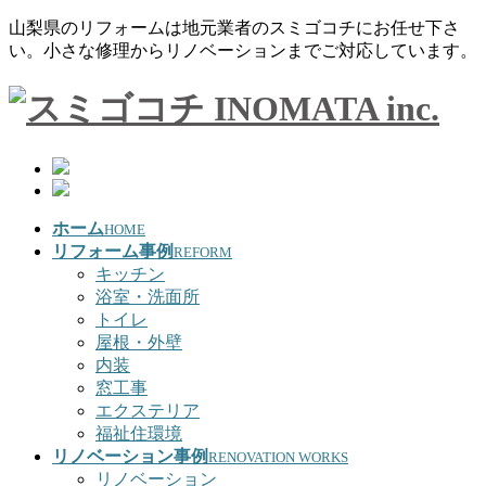
山梨県のリフォームは地元業者のスミゴコチにお任せ下さ
い。小さな修理からリノベーションまでご対応しています。
ホーム
HOME
リフォーム事例
REFORM
キッチン
浴室・洗面所
トイレ
屋根・外壁
内装
窓工事
エクステリア
福祉住環境
リノベーション事例
RENOVATION WORKS
リノベーション