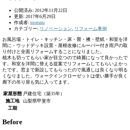
公開済み: 2012年11月22日
更新: 2017年6月29日
作成者:
inomata
カテゴリー:
リノベーション
,
リフォーム事例
お風呂場・トイレ・キッチン・床・畳・襖・壁紙・和室を洋
間に・ウッドデッキ設置・屋根改修にルーバー付き雨戸の取
り付けと全面リフォームすることになりました。
植木も切ってもらい家が目立つので綺麗になって良かったで
す。和室を洋間に替える提案でリフォームしてもらいよかっ
たです。窓まで新設してもらったので風通しは良くなり明る
くなりました。ウォークインクローゼットは使い勝手が良く
廊下の吊り扉も気に入ってます。
家屋形態
戸建住宅（築35年）
施工地
山梨県甲斐市
工期
Before