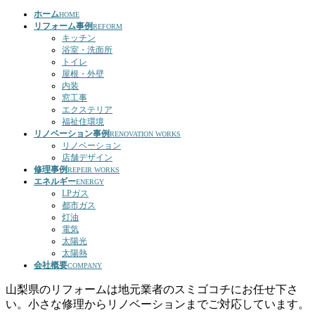
ホーム
HOME
リフォーム事例
REFORM
キッチン
浴室・洗面所
トイレ
屋根・外壁
内装
窓工事
エクステリア
福祉住環境
リノベーション事例
RENOVATION WORKS
リノベーション
店舗デザイン
修理事例
REPEIR WORKS
エネルギー
ENERGY
LPガス
都市ガス
灯油
電気
太陽光
太陽熱
会社概要
COMPANY
山梨県のリフォームは地元業者のスミゴコチにお任せ下さ
い。小さな修理からリノベーションまでご対応しています。