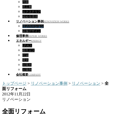
内装
窓工事
エクステリア
福祉住環境
リノベーション事例
RENOVATION WORKS
リノベーション
店舗デザイン
修理事例
REPEIR WORKS
エネルギー
ENERGY
LPガス
都市ガス
灯油
電気
太陽光
太陽熱
会社概要
COMPANY
トップページ
>
リノベーション事例
>
リノベーション
>
全
面リフォーム
2012年11月22日
リノベーション
全面リフォーム