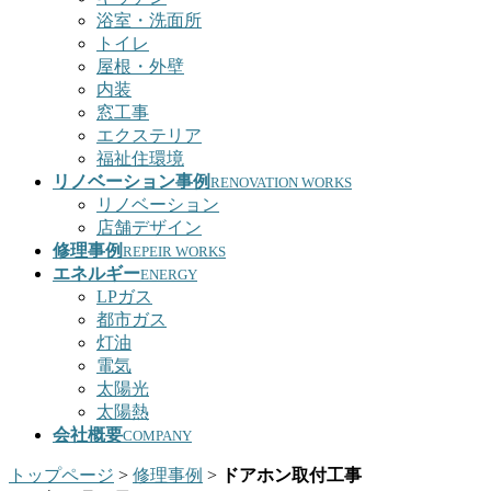
浴室・洗面所
トイレ
屋根・外壁
内装
窓工事
エクステリア
福祉住環境
リノベーション事例
RENOVATION WORKS
リノベーション
店舗デザイン
修理事例
REPEIR WORKS
エネルギー
ENERGY
LPガス
都市ガス
灯油
電気
太陽光
太陽熱
会社概要
COMPANY
トップページ
>
修理事例
>
ドアホン取付工事